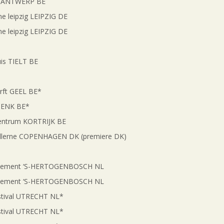
 ANTWERP BE
leipzig LEIPZIG DE
leipzig LEIPZIG DE
 TIELT BE
ft GEEL BE*
ENK BE*
ntrum KORTRIJK BE
erne COPENHAGEN DK (premiere DK)
ement ‘S-HERTOGENBOSCH NL
ment ‘S-HERTOGENBOSCH NL
val UTRECHT NL*
val UTRECHT NL*